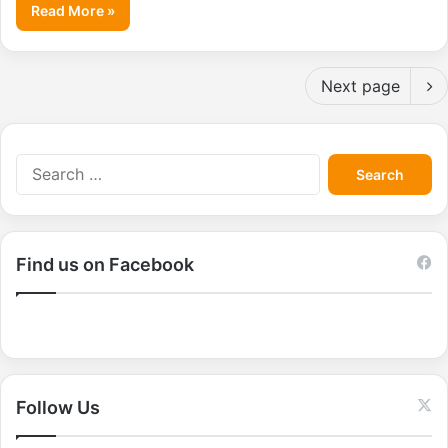
Read More »
Next page
S
e
a
r
c
Find us on Facebook
h
f
o
r
:
Follow Us