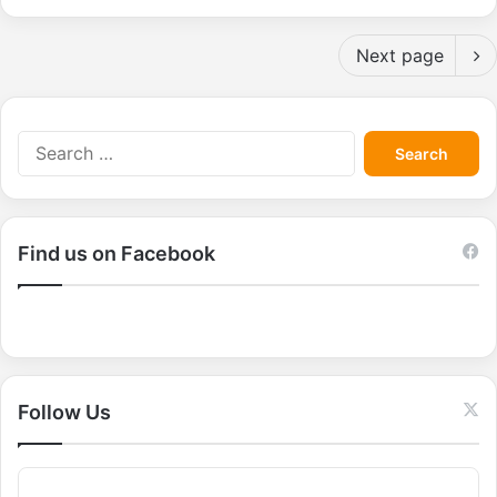
Next page
S
e
a
r
c
Find us on Facebook
h
f
o
r
:
Follow Us