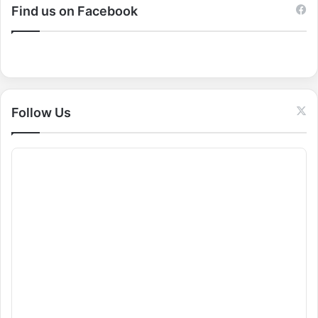
c
Find us on Facebook
h
f
o
r
:
Follow Us