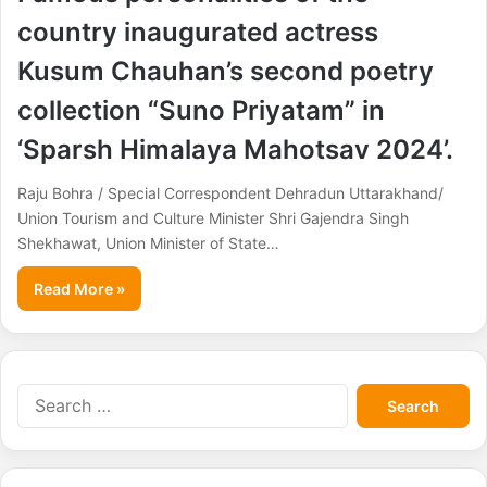
country inaugurated actress
Kusum Chauhan’s second poetry
collection “Suno Priyatam” in
‘Sparsh Himalaya Mahotsav 2024’.
Raju Bohra / Special Correspondent Dehradun Uttarakhand/
Union Tourism and Culture Minister Shri Gajendra Singh
Shekhawat, Union Minister of State…
Read More »
S
e
a
r