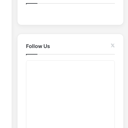
o
r
:
Follow Us