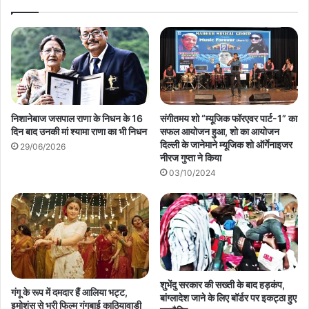
निशानेबाज जसपाल राणा के निधन के 16
संगीतमय शो “म्यूजिक फॉरएवर पार्ट-1” का
दिन बाद उनकी मां श्यामा राणा का भी निधन
सफल आयोजन हुआ, शो का आयोजन
दिल्ली के जानेमाने म्यूजिक शो ऑर्गेनाइजर
29/06/2026
नीरज गुप्ता ने किया
03/10/2024
शुभेंदु सरकार की सख्ती के बाद हड़कंप,
गंगू के रूप में दमदार हैं आलिया भट्ट,
बांग्लादेश जाने के लिए बॉर्डर पर इकट्ठा हुए
इमोशंस से भरी फिल्म गंगूबाई काठियावाड़ी