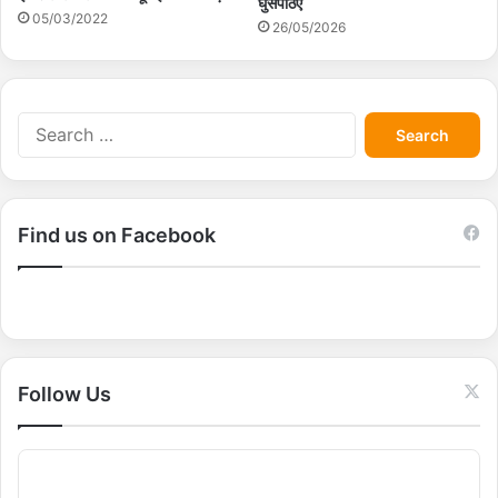
घुसपैठिए
05/03/2022
26/05/2026
S
e
a
r
c
Find us on Facebook
h
f
o
r
:
Follow Us