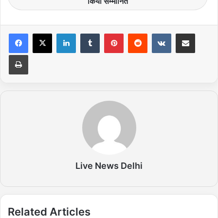
किया सम्मानित
LinkedIn
Tumblr
Pinterest
Reddit
VKontakte
Share via Email
Print
Live News Delhi
Related Articles