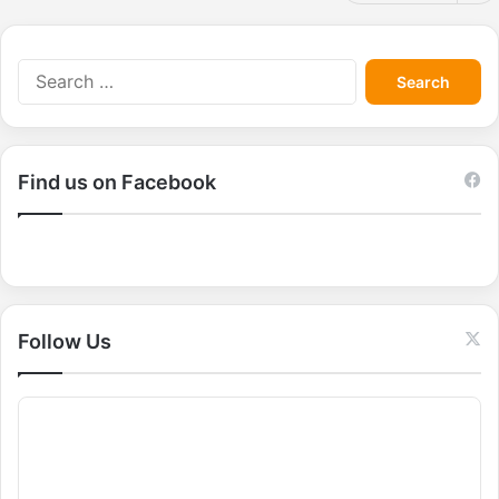
S
e
a
r
c
Find us on Facebook
h
f
o
r
:
Follow Us