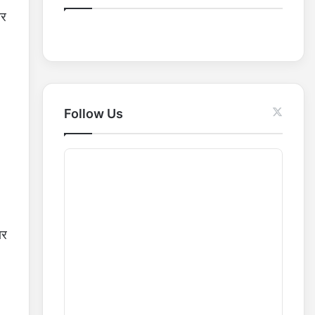
o
ार
r
:
Follow Us
ार