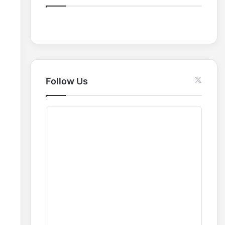
o
r
:
Follow Us