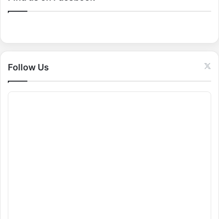
h
f
o
r
:
Follow Us