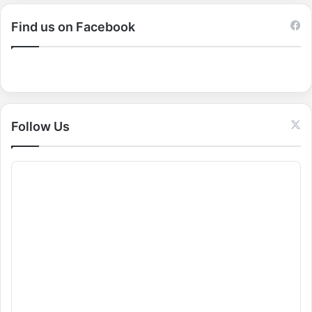
r
c
Find us on Facebook
h
f
o
r
:
Follow Us