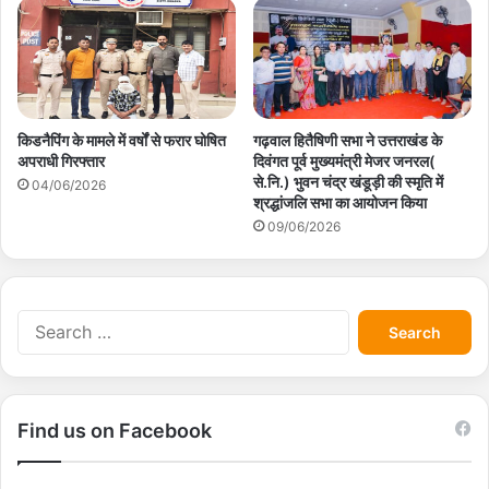
किडनैपिंग के मामले में वर्षों से फरार घोषित
गढ़वाल हितैषिणी सभा ने उत्तराखंड के
अपराधी गिरफ्तार
दिवंगत पूर्व मुख्यमंत्री मेजर जनरल(
से.नि.) भुवन चंद्र खंडूड़ी की स्मृति में
04/06/2026
श्रद्धांजलि सभा का आयोजन किया
09/06/2026
S
e
a
r
c
Find us on Facebook
h
f