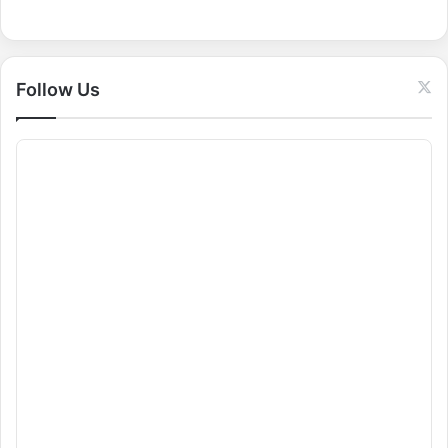
o
r
:
Follow Us