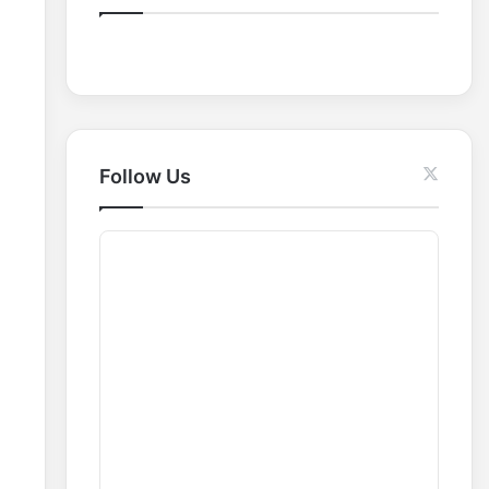
o
r
:
Follow Us