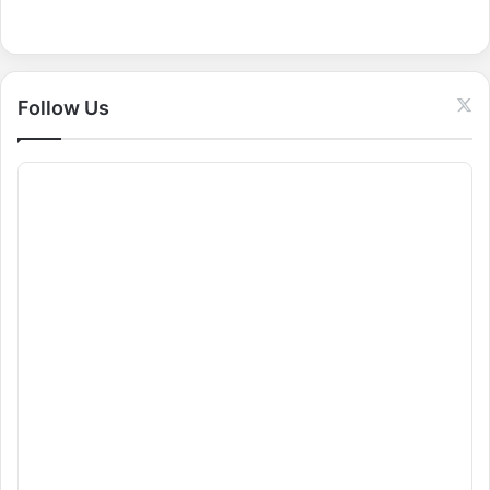
f
o
r
:
Follow Us