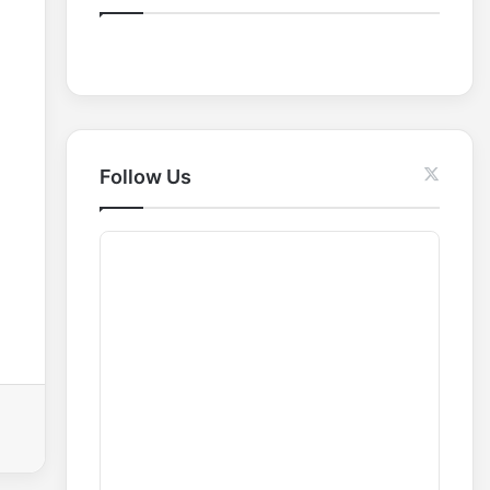
o
r
:
Follow Us