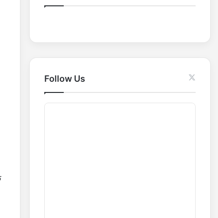
o
r
:
Follow Us
क