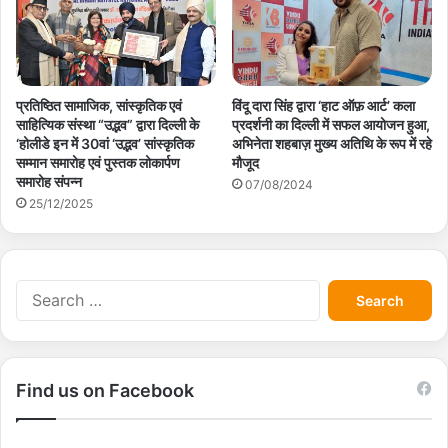
प्रतिष्ठित सामाजिक, सांस्कृतिक एवं
विंदू दारा सिंह द्वारा ‘हाट ऑफ़ आर्ट’ कला
साहित्यिक संस्था “उद्भव” द्वारा दिल्ली के
प्रदर्शनी का दिल्ली में सफल आयोजन हुआ,
‘होलीडे इन में 30वां ‘उद्भव’ सांस्कृतिक
अभिनेता शहबाज़ मुख्य अतिथि के रूप में रहे
सम्मान समारोह एवं पुस्तक लोकार्पण
मौजूद
समारोह संपन्न
07/08/2024
25/12/2025
S
e
a
r
c
Find us on Facebook
h
f