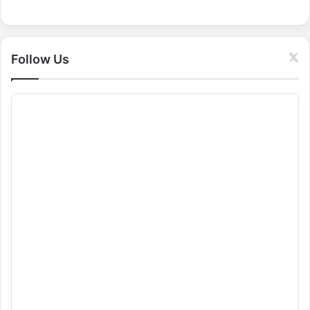
o
r
:
Follow Us