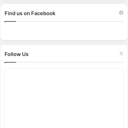
r
c
Find us on Facebook
h
f
o
r
:
Follow Us