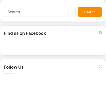
S
e
a
r
c
Find us on Facebook
h
f
o
r
:
Follow Us