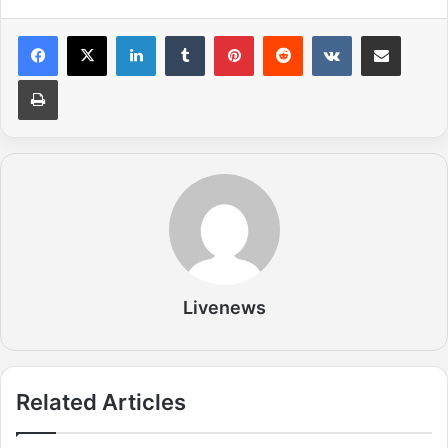
LinkedIn
Tumblr
Pinterest
Reddit
VKontakte
Share via Email
Print
Livenews
Related Articles