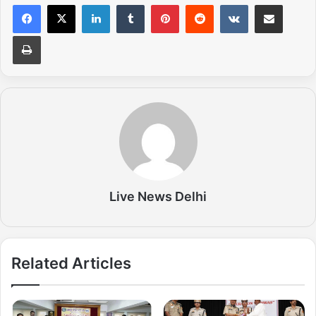
LinkedIn
Tumblr
Pinterest
Reddit
VKontakte
Share via Email
Print
Live News Delhi
Related Articles