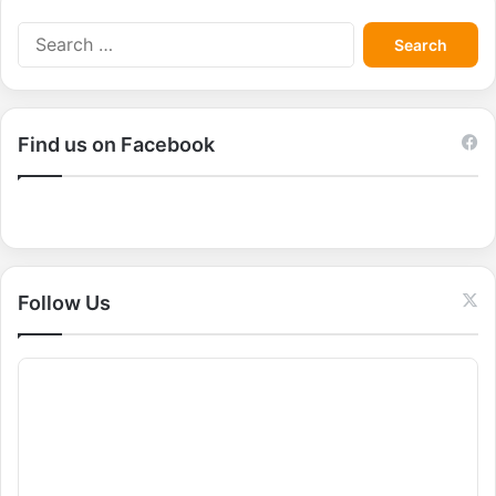
S
e
a
r
c
Find us on Facebook
h
f
o
r
:
Follow Us