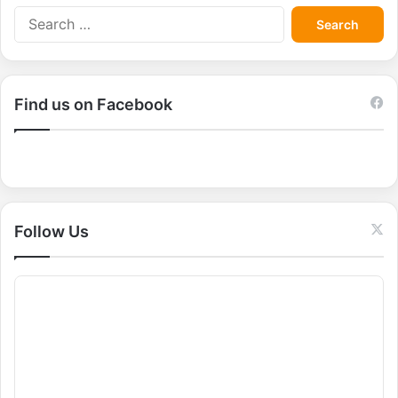
S
e
a
r
c
Find us on Facebook
h
f
o
r
:
Follow Us