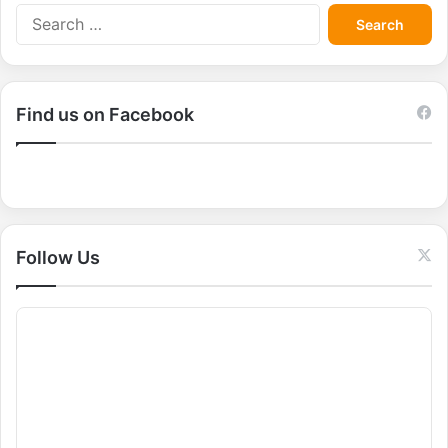
S
e
a
r
c
Find us on Facebook
h
f
o
r
:
Follow Us