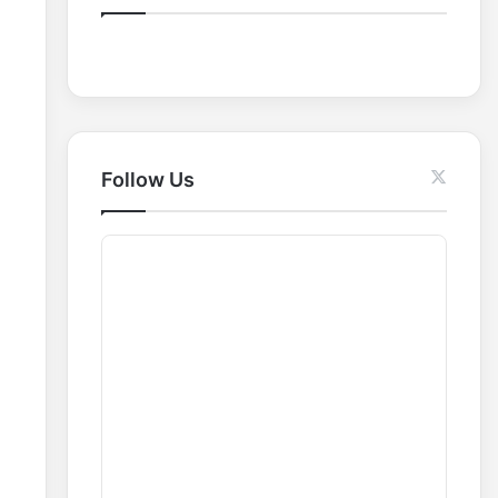
o
r
:
Follow Us