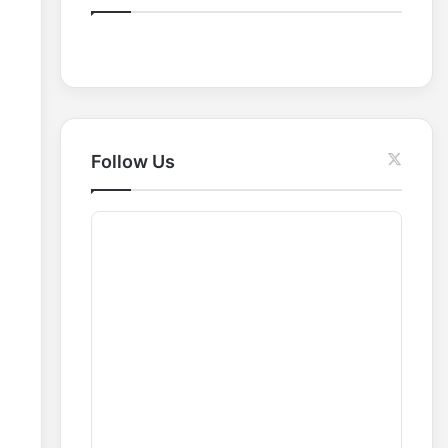
o
r
:
Follow Us