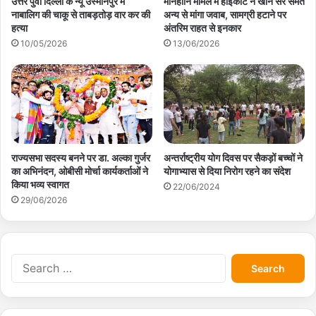
उत्तर पुर्वी दिल्ली के न्यू उस्मानपुर में
मानहानि मामले में हाईकोर्ट ने खान सर समेत
नाबालिग की चाकू से ताबड़तोड़ वार कर की
अन्य से मांगा जवाब, सामग्री हटाने पर
हत्या
अंतरिम राहत से इनकार
10/05/2026
13/06/2026
राज्यसभा सदस्य बनने पर डा. अल्का गुर्जर
अन्तर्राष्ट्रीय योग दिवस पर सैकड़ों बच्चों ने
का अभिनंदन, ओबीसी मोर्चा कार्यकर्ताओं ने
योगाभ्यास से दिया निरोग रहने का संदेश
किया भव्य स्वागत
22/06/2024
29/06/2026
S
e
a
r