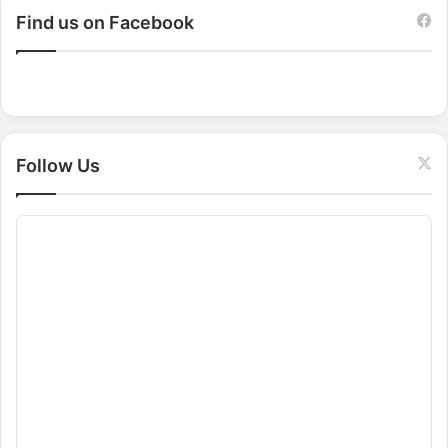
c
Find us on Facebook
h
f
o
r
:
Follow Us