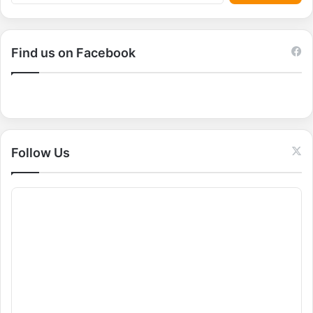
e
a
r
c
Find us on Facebook
h
f
o
r
:
Follow Us