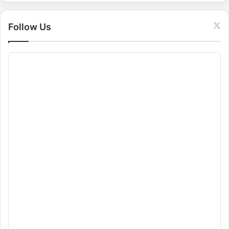
r
:
Follow Us