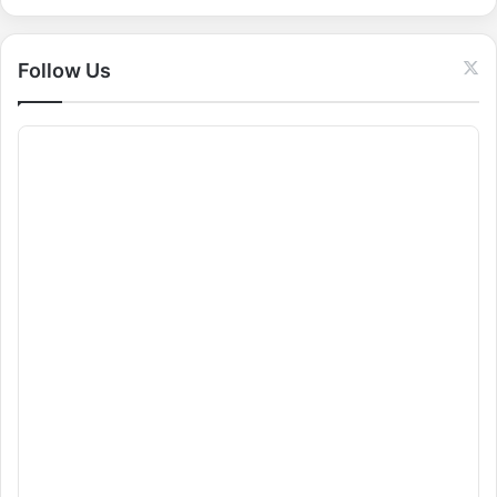
r
:
Follow Us