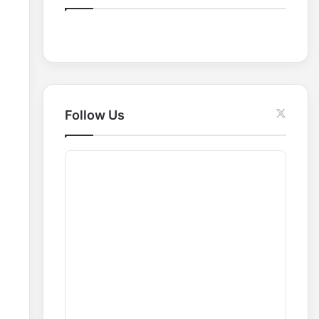
o
r
:
Follow Us