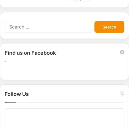
S
e
a
r
c
Find us on Facebook
h
f
o
r
:
Follow Us