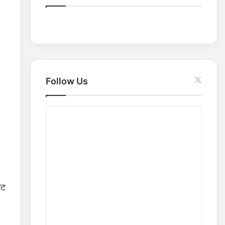
o
r
:
Follow Us
कट