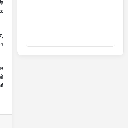
के
िक
र,
्य
और
ओं
भी