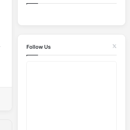
o
r
:
Follow Us