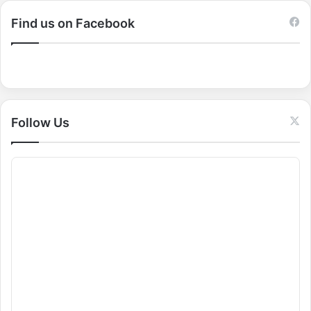
r
c
Find us on Facebook
h
f
o
r
:
Follow Us