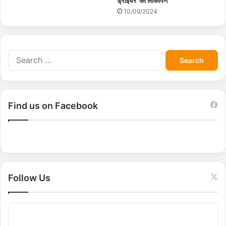
ड्राइवर’ का लोकार्पण
10/09/2024
S
e
a
r
c
Find us on Facebook
h
f
o
r
:
Follow Us