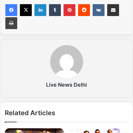
LinkedIn
Tumblr
Pinterest
Reddit
VKontakte
Share via Email
Print
Live News Delhi
Related Articles