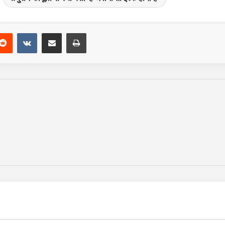
Reddit
VKontakte
Share via Email
Print