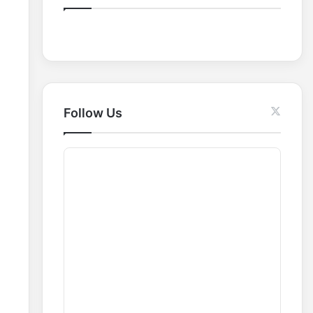
o
r
:
Follow Us