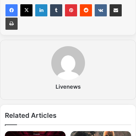
LinkedIn
Tumblr
Pinterest
Reddit
VKontakte
Share via Email
Print
Livenews
Related Articles