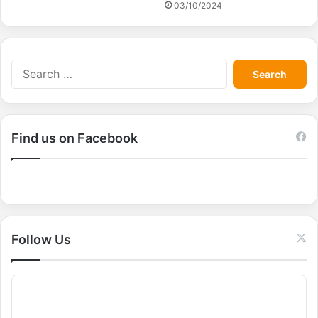
03/10/2024
S
e
a
r
c
Find us on Facebook
h
f
o
r
:
Follow Us