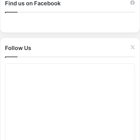
c
Find us on Facebook
h
f
o
r
:
Follow Us