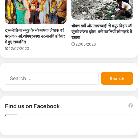
भीषण गर्मी और लापरवाही से मयूर विहार की
ट्रू मीडिया समूह के संस्थापक,लेखक एवं
सूखी संजय झील, मरी मछलियों को गड्ढे में
पत्रकार डॉ.ओमप्रकाश प्रजापति हरिद्वार
दबाया
में हुए सम्मानित
22/05/2026
12/07/2023
S
e
a
r
c
Find us on Facebook
h
f
o
r