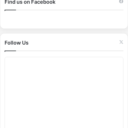
c
Find us on Facebook
h
f
o
r
:
Follow Us