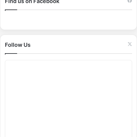
c
Find us on Facebook
h
f
o
r
:
Follow Us