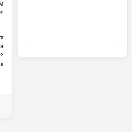
्ष
त’
ीय
्ज
52
ना