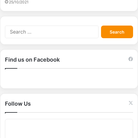
25/10/2021
S
e
a
r
c
Find us on Facebook
h
f
o
r
:
Follow Us