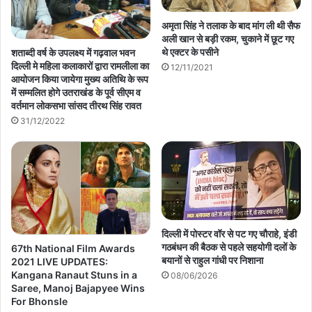
अमृता सिंह ने तलाक के बाद मांग ली थी सैफ
अली खान से बड़ी रकम, चुकाने में छूट गए
थे एक्टर के पसीने
शताब्दी वर्ष के उपलक्ष्य में गढ़वाल भवन
दिल्ली मे महिला कलाकारों द्वारा रामलीला का
12/11/2021
आयोजन किया जायेगा मुख्य अतिथि के रूप
में सम्मलित होगे उतराखंड के पूर्व सीएम व
वर्तमान लोकसभा सांसद तीरथ सिंह रावत
31/12/2022
दिल्ली में पोस्टर वॉर से पट गए चौराहे, इंडी
गठबंधन की बैठक से पहले सहयोगी दलों के
67th National Film Awards
बयानों से राहुल गांधी पर निशाना
2021 LIVE UPDATES:
Kangana Ranaut Stuns in a
08/06/2026
Saree, Manoj Bajapyee Wins
For Bhonsle