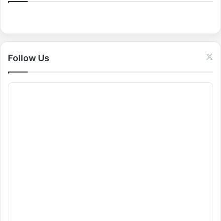
f
o
r
:
Follow Us