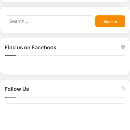
S
e
a
r
c
Find us on Facebook
h
f
o
r
:
Follow Us