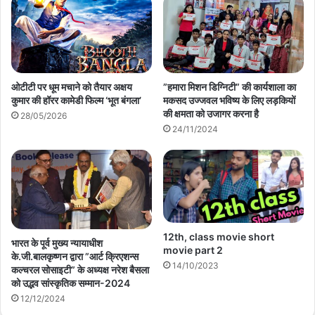
ओटीटी पर धूम मचाने को तैयार अक्षय
”हमारा मिशन डिग्निटी” की कार्यशाला का
कुमार की हॉरर कामेडी फिल्म ‘भूत बंगला’
मकसद उज्जवल भविष्य के लिए लड़कियों
की क्षमता को उजागर करना है
28/05/2026
24/11/2024
12th, class movie short
भारत के पूर्व मुख्य न्यायाधीश
movie part 2
के.जी.बालकृष्णन द्वारा ”आर्ट क्रिएशन्स
14/10/2023
कल्चरल सोसाइटी” के अध्यक्ष नरेश बैसला
को उद्भव सांस्कृतिक सम्मान-2024
12/12/2024