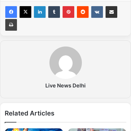
LinkedIn
Tumblr
Pinterest
Reddit
VKontakte
Share via Email
Print
Live News Delhi
Related Articles