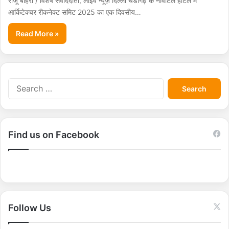
राजू बोहरा / विशेष संवाददाता, लाइव न्यूज़ दिल्ली चंडीगढ़ के नोवोटेल होटल में
आर्किटेक्चर रीकनेक्ट समिट 2025 का एक दिवसीय…
Read More »
S
e
a
r
c
Find us on Facebook
h
f
o
r
:
Follow Us