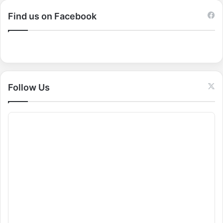
r
c
Find us on Facebook
h
f
o
r
:
Follow Us