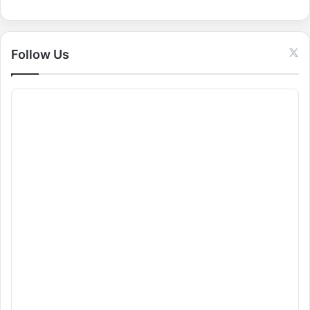
o
r
:
Follow Us