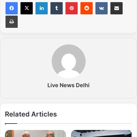
LinkedIn
Tumblr
Pinterest
Reddit
VKontakte
Share via Email
Print
Live News Delhi
Related Articles