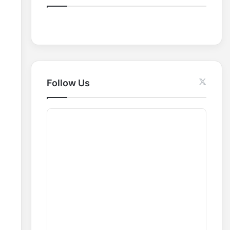
o
r
:
Follow Us