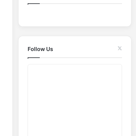
o
r
:
Follow Us