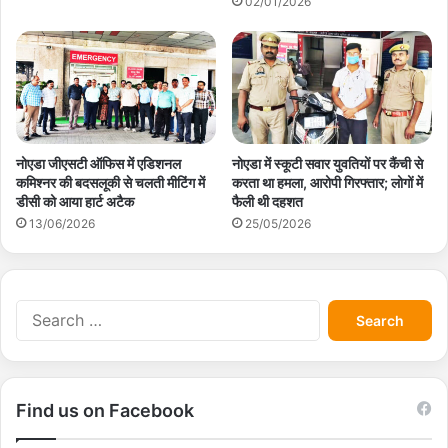
02/01/2026
नोएडा जीएसटी ऑफिस में एडिशनल
नोएडा में स्कूटी सवार युवतियों पर कैंची से
कमिश्नर की बदसलूकी से चलती मीटिंग में
करता था हमला, आरोपी गिरफ्तार; लोगों में
डीसी को आया हार्ट अटैक
फैली थी दहशत
13/06/2026
25/05/2026
S
e
a
r
c
Find us on Facebook
h