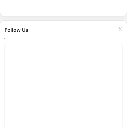
f
o
r
:
Follow Us